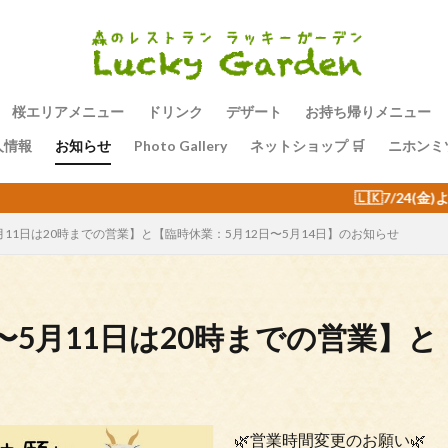
桜エリアメニュー
ドリンク
デザート
お持ち帰りメニュー
人情報
お知らせ
Photo Gallery
ネットショップ 🛒
ニホンミ
🇱🇰7/24(金)より毎週金曜日の夜はス
月11日は20時までの営業】と【臨時休業：5月12日〜5月14日】のお知らせ
〜5月11日は20時までの営業】と
🌿営業時間変更のお願い🌿