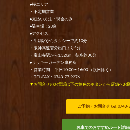
●桜エリア
・不定期営業
●支払い方法：現金のみ
●駐車場：20台
●アクセス
・生駒駅からタクシーで約10分
・阪神高速壱分出口より5分
・宝山寺駅から1,320m 徒歩約30分
●ラッキーガーデン事務所
・営業時間： 平日10:00〜16:00 （祝日除く）
・TEL/FAX：0743-77-9276
▼お問合せのお電話は下の黄色のボタンから店舗へお
ご予約・お問合せ tel:0743-7
お車でのおすすめルート詳細