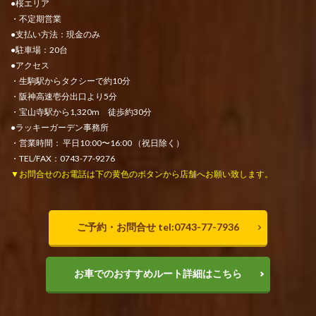
●桜エリア
・不定期営業
●支払い方法：現金のみ
●駐車場：20台
●アクセス
・生駒駅からタクシーで約10分
・阪神高速壱分出口より5分
・宝山寺駅から1,320m 徒歩約30分
●ラッキーガーデン事務所
・営業時間： 平日10:00〜16:00 （祝日除く）
・TEL/FAX：0743-77-9276
▼お問合せのお電話は下の黄色のボタンから店舗へお願い致します。
ご予約・お問合せ tel:0743-77-7936
お車でのおすすめルート詳細はこちら