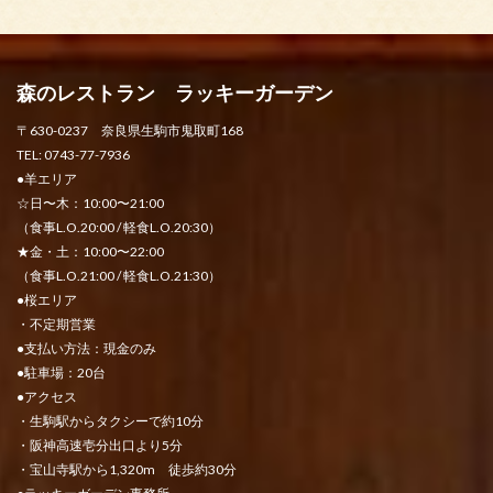
森のレストラン ラッキーガーデン
〒630-0237 奈良県生駒市鬼取町168
TEL: 0743-77-7936
●羊エリア
☆日〜木：10:00〜21:00
（食事L.O.20:00 / 軽食L.O.20:30）
★金・土：10:00〜22:00
（食事L.O.21:00 / 軽食L.O.21:30）
●桜エリア
・不定期営業
●支払い方法：現金のみ
●駐車場：20台
●アクセス
・生駒駅からタクシーで約10分
・阪神高速壱分出口より5分
・宝山寺駅から1,320m 徒歩約30分