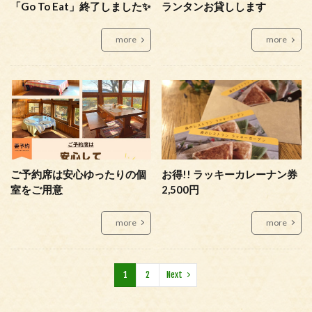
「Go To Eat」終了しました✨
ランタンお貸しします
more
more
ご予約席は安心ゆったりの個
お得!! ラッキーカレーナン券
室をご用意
2,500円
more
more
1
2
Next