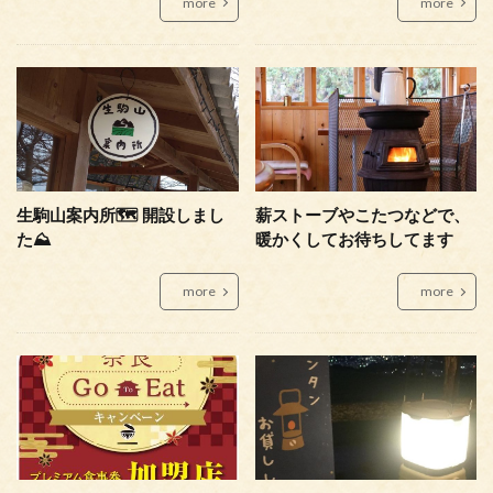
more
more
生駒山案内所🗺 開設しまし
薪ストーブやこたつなどで、
た⛰
暖かくしてお待ちしてます
more
more