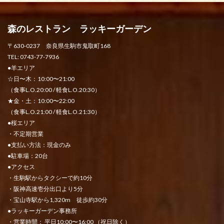
森のレストラン ラッキーガーデン
〒630-0237 奈良県生駒市鬼取町168
TEL: 0743-77-7936
●羊エリア
☆日〜木：10:00〜21:00
（食事L.O.20:00 / 軽食L.O.20:30）
★金・土：10:00〜22:00
（食事L.O.21:00 / 軽食L.O.21:30）
●桜エリア
・不定期営業
●支払い方法：現金のみ
●駐車場：20台
●アクセス
・生駒駅からタクシーで約10分
・阪神高速壱分出口より5分
・宝山寺駅から1,320m 徒歩約30分
●ラッキーガーデン事務所
・営業時間： 平日10:00〜16:00 （祝日除く）