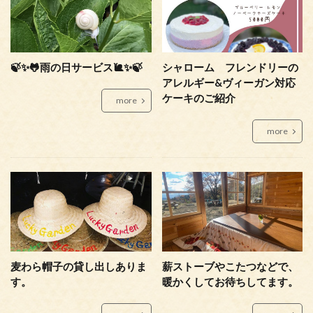
🍃✨🐸雨の日サービス🐌✨🍃
シャローム フレンドリーの
アレルギー&ヴィーガン対応
ケーキのご紹介
more
more
麦わら帽子の貸し出しありま
薪ストーブやこたつなどで、
す。
暖かくしてお待ちしてます。