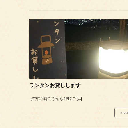
ランタンお貸しします
夕方17時ごろから19時ご […]
mor