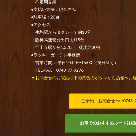
・不定期営業
●支払い方法：現金のみ
●駐車場：20台
●アクセス
・生駒駅からタクシーで約10分
・阪神高速壱分出口より5分
・宝山寺駅から1,320m 徒歩約30分
●ラッキーガーデン事務所
・営業時間： 平日10:00〜16:00 （祝日除く）
・TEL/FAX：0743-77-9276
▼お問合せのお電話は下の黄色のボタンから店舗へお
ご予約・お問合せ tel:0743-7
お車でのおすすめルート詳細