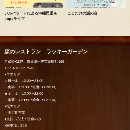
ジルバラードによる沖縄民謡＆
ここだけの話の会
popsライブ
森のレストラン ラッキーガーデン
〒630-0237 奈良県生駒市鬼取町168
TEL: 0743-77-7936
●羊エリア
☆日〜木：10:00〜21:00
（食事L.O.20:00 / 軽食L.O.20:30）
★金・土：10:00〜22:00
（食事L.O.21:00 / 軽食L.O.21:30）
●桜エリア
・不定期営業
●支払い方法：現金のみ
●駐車場：20台