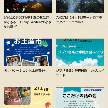
6/6(土)18:00START 森の夜に灯り
7月27日（月）18:00〜 クロマチ
がともる、 Lucky Gardenの“小さ
ックハーモニカlive ♪
なお祭り”
🇦🇺バケーションお土産市✈️✨
ジブリ音楽と沖縄民謡 byジルバ
ラード