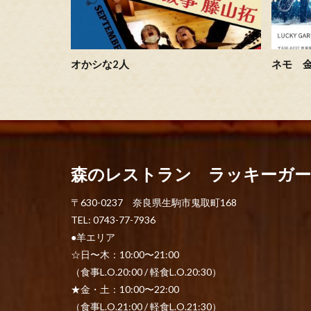
オかシな2人
ネモ 
森のレストラン ラッキーガ
〒630-0237 奈良県生駒市鬼取町168
TEL: 0743-77-7936
●羊エリア
☆日〜木：10:00〜21:00
（食事L.O.20:00 / 軽食L.O.20:30）
★金・土：10:00〜22:00
（食事L.O.21:00 / 軽食L.O.21:30）