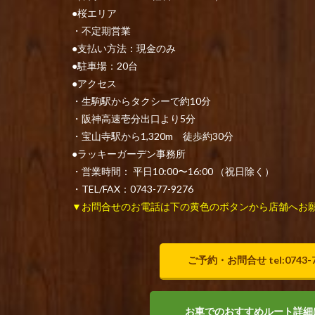
●桜エリア
・不定期営業
●支払い方法：現金のみ
●駐車場：20台
●アクセス
・生駒駅からタクシーで約10分
・阪神高速壱分出口より5分
・宝山寺駅から1,320m 徒歩約30分
●ラッキーガーデン事務所
・営業時間： 平日10:00〜16:00 （祝日除く）
・TEL/FAX：0743-77-9276
▼お問合せのお電話は下の黄色のボタンから店舗へお
ご予約・お問合せ tel:0743-7
お車でのおすすめルート詳細