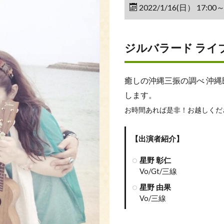
2022/1/16(日） 17:
ジルバラード ライ
癒しの沖縄三振の調べ 沖
します。
お時間あれば是非！
お越しくだ
【出演者紹介】
星野 彰仁
Vo/Gt/三線
星野 由果
Vo/三線