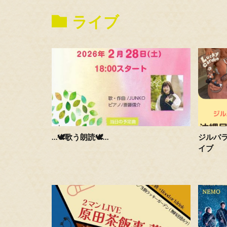
ライブ
…🕊️歌う朗読🕊️…
ジルバラ
イブ