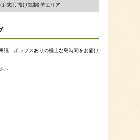
00～(お志し 投げ銭制) 羊
エリア
ブ
縄民謡、ポップスありの極上な島時間をお届け
さい！