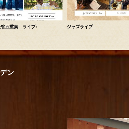
金管五重奏 ライブ♪
ジャズライブ
ーデン