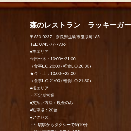
森のレストラン ラッキーガ
〒630-0237 奈良県生駒市鬼取町168
TEL: 0743-77-7936
●羊エリア
☆日〜木：10:00〜21:00
（食事L.O.20:00 / 軽食L.O.20:30）
★金・土：10:00〜22:00
（食事L.O.21:00 / 軽食L.O.21:30）
●桜エリア
・不定期営業
●支払い方法：現金のみ
●駐車場：20台
●アクセス
・生駒駅からタクシーで約10分