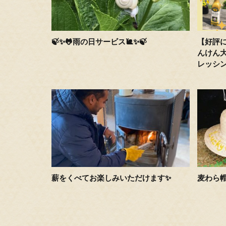
🍃✨🐸雨の日サービス🐌✨🍃
【好評
んけん大
レッシング
薪をくべてお楽しみいただけます✨
麦わら