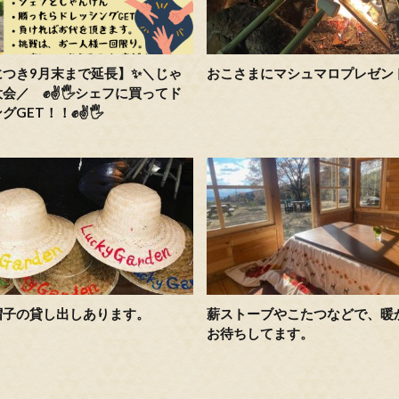
につき9月末まで延長】✨＼じゃ
おこさまにマシュマロプレゼン
会／ ✊️✌️🖐️シェフに買ってド
GET！！✊️✌️🖐️
帽子の貸し出しあります。
薪ストーブやこたつなどで、暖
お待ちしてます。