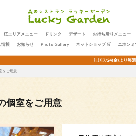
桜エリアメニュー
ドリンク
デザート
お持ち帰りメニュー
人情報
お知らせ
Photo Gallery
ネットショップ 🛒
ニホンミ
🇱🇰7/24(金)より毎週金曜日の夜はスリランカバイキング
室をご用意
の個室をご用意