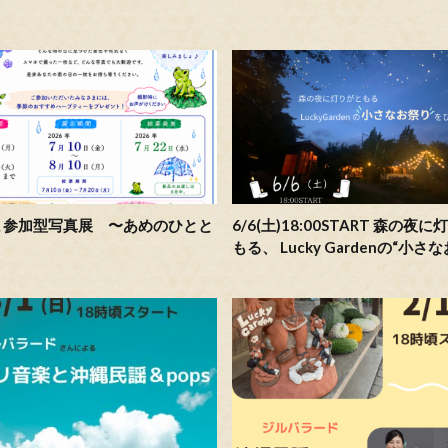
ま参加型写真展 〜あめのひとと
6/6(土)18:00START 森の夜
もる、 Lucky Gardenの“小さ