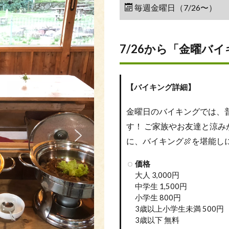
毎週金曜日（7/26〜）
7/26から「金曜バ
【バイキング詳細】
金曜日のバイキングでは、
す！ ご家族やお友達と涼み
に、バイキング🍖を堪能し
価格
大人 3,000円
中学生 1,500円
小学生 800円
3歳以上小学生未満 500円
3歳以下 無料