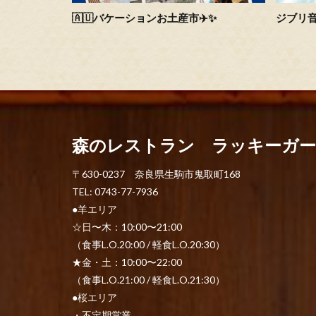
🇦🇺バケーションお土産市✈️✨
ジブリ
森のレストラン ラッキーガ
〒630-0237 奈良県生駒市鬼取町168
TEL: 0743-77-7936
●羊エリア
☆日〜木：10:00〜21:00
（食事L.O.20:00 / 軽食L.O.20:30）
★金・土：10:00〜22:00
（食事L.O.21:00 / 軽食L.O.21:30）
●桜エリア
・不定期営業