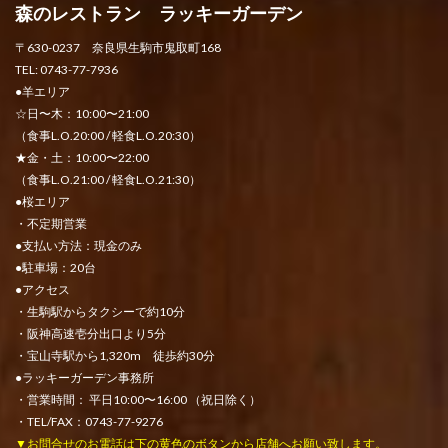
森のレストラン ラッキーガーデン
〒630-0237 奈良県生駒市鬼取町168
TEL: 0743-77-7936
●羊エリア
☆日〜木：10:00〜21:00
（食事L.O.20:00 / 軽食L.O.20:30）
★金・土：10:00〜22:00
（食事L.O.21:00 / 軽食L.O.21:30）
●桜エリア
・不定期営業
●支払い方法：現金のみ
●駐車場：20台
●アクセス
・生駒駅からタクシーで約10分
・阪神高速壱分出口より5分
・宝山寺駅から1,320m 徒歩約30分
●ラッキーガーデン事務所
・営業時間： 平日10:00〜16:00 （祝日除く）
・TEL/FAX：0743-77-9276
▼お問合せのお電話は下の黄色のボタンから店舗へお願い致します。