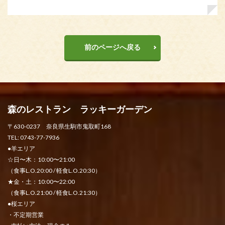
前のページへ戻る
森のレストラン ラッキーガーデン
〒630-0237 奈良県生駒市鬼取町168
TEL: 0743-77-7936
●羊エリア
☆日〜木：10:00〜21:00
（食事L.O.20:00 / 軽食L.O.20:30）
★金・土：10:00〜22:00
（食事L.O.21:00 / 軽食L.O.21:30）
●桜エリア
・不定期営業