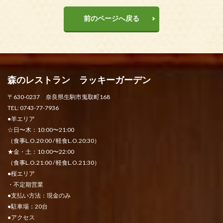
前のページへ戻る
森のレストラン ラッキーガーデン
〒630-0237 奈良県生駒市鬼取町168
TEL: 0743-77-7936
●羊エリア
☆日〜木：10:00〜21:00
（食事L.O.20:00 / 軽食L.O.20:30）
★金・土：10:00〜22:00
（食事L.O.21:00 / 軽食L.O.21:30）
●桜エリア
・不定期営業
●支払い方法：現金のみ
●駐車場：20台
●アクセス