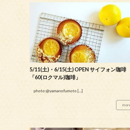
5/11(土)・6/15(土) OPEN サイフォン珈琲
「60(ロクマル)珈琲」
photo:@yamanofumoto […]
mor