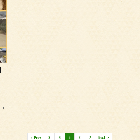
】
e
Prev
3
4
5
6
7
Next