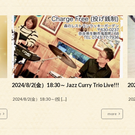
2024/8/2(金）18:30～ Jazz Curry Trio Live!!!
20
2024/8/2(金）18:30～(投 […]
20
e
more