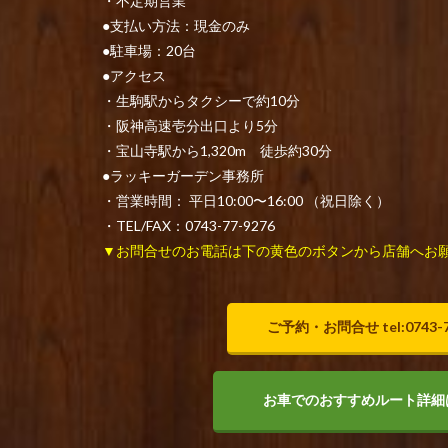
・不定期営業
●支払い方法：現金のみ
●駐車場：20台
●アクセス
・生駒駅からタクシーで約10分
・阪神高速壱分出口より5分
・宝山寺駅から1,320m 徒歩約30分
●ラッキーガーデン事務所
・営業時間： 平日10:00〜16:00 （祝日除く）
・TEL/FAX：0743-77-9276
▼お問合せのお電話は下の黄色のボタンから店舗へお
ご予約・お問合せ tel:0743-7
お車でのおすすめルート詳細