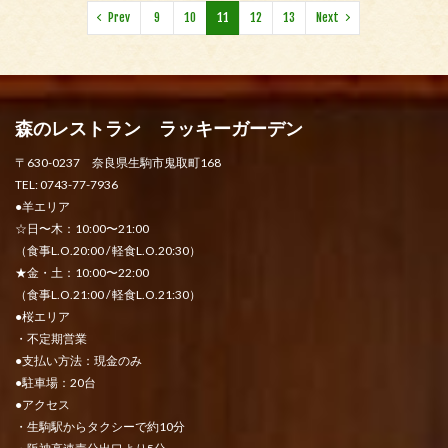
Prev
9
10
11
12
13
Next
森のレストラン ラッキーガーデン
〒630-0237 奈良県生駒市鬼取町168
TEL: 0743-77-7936
●羊エリア
☆日〜木：10:00〜21:00
（食事L.O.20:00 / 軽食L.O.20:30）
★金・土：10:00〜22:00
（食事L.O.21:00 / 軽食L.O.21:30）
●桜エリア
・不定期営業
●支払い方法：現金のみ
●駐車場：20台
●アクセス
・生駒駅からタクシーで約10分