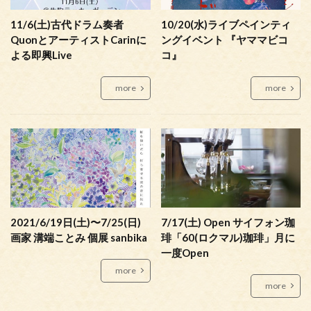
11/6(土)古代ドラム奏者
10/20(水)ライブペインティ
QuonとアーティストCarinに
ングイベント 『ヤママビコ
よる即興Live
コ』
more
more
2021/6/19日(土)〜7/25(日)
7/17(土) Open サイフォン珈
画家 溝端ことみ 個展 sanbika
琲「60(ロクマル)珈琲」月に
一度Open
more
more