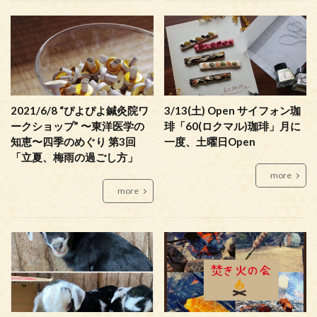
2021/6/8 “ぴよぴよ鍼灸院ワ
3/13(土) Open サイフォン珈
ークショップ” 〜東洋医学の
琲「60(ロクマル)珈琲」月に
知恵〜四季のめぐり 第3回
一度、土曜日Open
「立夏、梅雨の過ごし方」
more
more