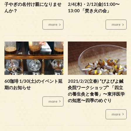
子やぎの名付け親になりませ
2/4(木)・2/12(金)11:00〜
んか？
13:00 「焚き火の会」
more
more
60珈琲 1/30(土)のイベント延
2021/2/2(立春) “ぴよぴよ鍼
期のお知らせ
灸院ワークショップ” 「四立
の養生灸と食養」〜東洋医学
の知恵〜四季のめぐり
more
more