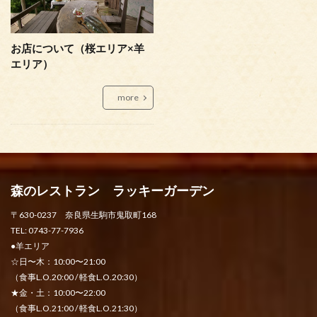
お店について（桜エリア×羊
エリア）
more
森のレストラン ラッキーガーデン
〒630-0237 奈良県生駒市鬼取町168
TEL: 0743-77-7936
●羊エリア
☆日〜木：10:00〜21:00
（食事L.O.20:00 / 軽食L.O.20:30）
★金・土：10:00〜22:00
（食事L.O.21:00 / 軽食L.O.21:30）