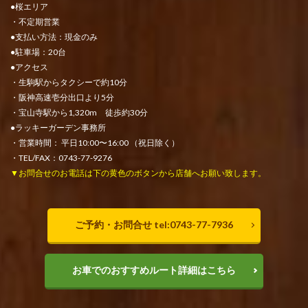
●桜エリア
・不定期営業
●支払い方法：現金のみ
●駐車場：20台
●アクセス
・生駒駅からタクシーで約10分
・阪神高速壱分出口より5分
・宝山寺駅から1,320m 徒歩約30分
●ラッキーガーデン事務所
・営業時間： 平日10:00〜16:00 （祝日除く）
・TEL/FAX：0743-77-9276
▼お問合せのお電話は下の黄色のボタンから店舗へお願い致します。
ご予約・お問合せ tel:0743-77-7936
お車でのおすすめルート詳細はこちら