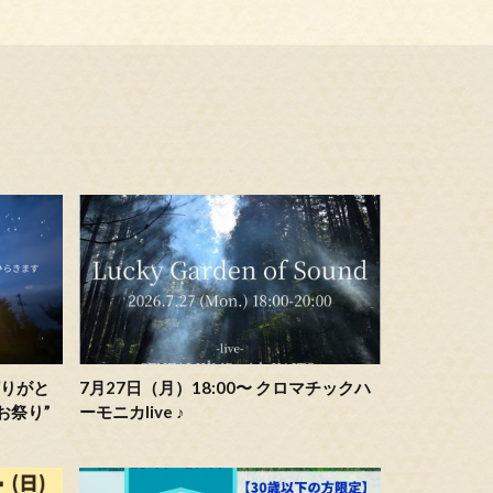
に灯りがと
7月27日（月）18:00〜 クロマチックハ
なお祭り”
ーモニカlive ♪