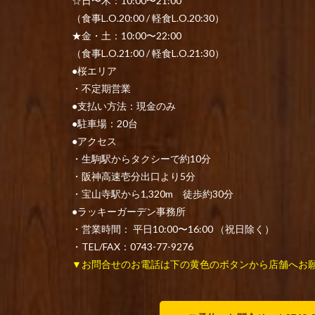
☆日〜木：10:00〜21:00
（食事L.O.20:00 / 軽食L.O.20:30）
★金・土：10:00〜22:00
（食事L.O.21:00 / 軽食L.O.21:30）
●桜エリア
・不定期営業
●支払い方法：現金のみ
●駐車場：20台
●アクセス
・生駒駅からタクシーで約10分
・阪神高速壱分出口より5分
・宝山寺駅から1,320m 徒歩約30分
●ラッキーガーデン事務所
・営業時間： 平日10:00〜16:00 （祝日除く）
・TEL/FAX：0743-77-9276
▼お問合せのお電話は下の黄色のボタンから店舗へお