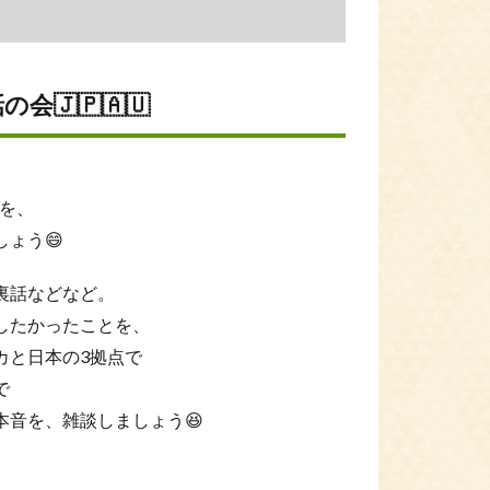
会🇯🇵🇦🇺
」を、
ょう😄
裏話などなど。
したかったことを、
カと日本の3拠点で
で
本音を、雑談しましょう😆