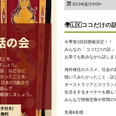
10/24(金)19:00~
🌍🇱🇰ココだけの話の
今季第1回目開催決定！！
みんなの「 ココだけの話 
お茶でも飲みながら話しまし
海外移住のススメ、社会の
聴いてみたかったこと・話
オーストラリアとスリラン
生活をするオーナーを囲ん
みんなで情報交換や世間の
先着8名様