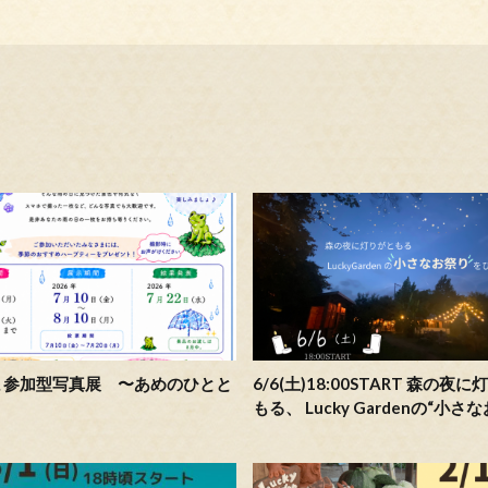
ま参加型写真展 〜あめのひとと
6/6(土)18:00START 森の夜
もる、 Lucky Gardenの“小さ