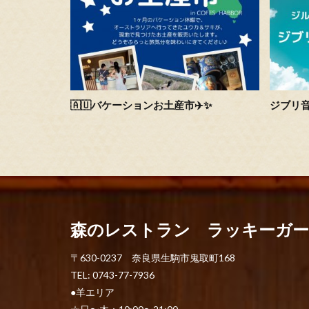
🇦🇺バケーションお土産市✈️✨
ジブリ
森のレストラン ラッキーガ
〒630-0237 奈良県生駒市鬼取町168
TEL: 0743-77-7936
●羊エリア